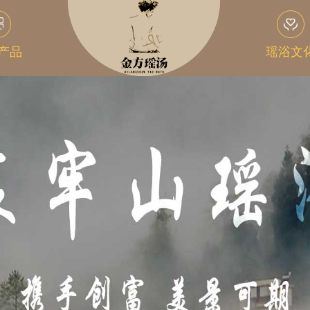
产品
瑶浴文