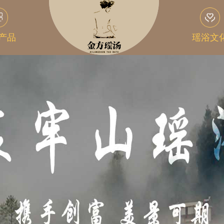
产品
瑶浴文