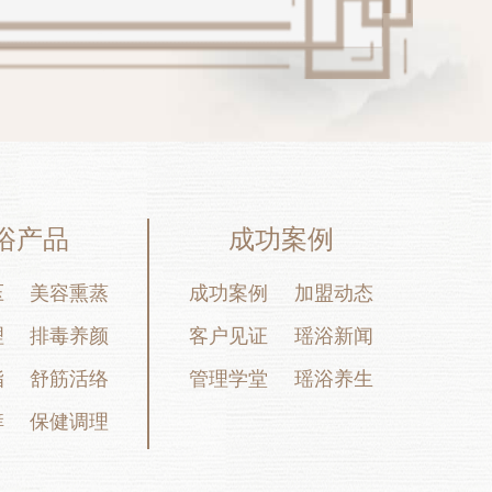
浴产品
成功案例
压
美容熏蒸
成功案例
加盟动态
理
排毒养颜
客户见证
瑶浴新闻
脂
舒筋活络
管理学堂
瑶浴养生
痒
保健调理