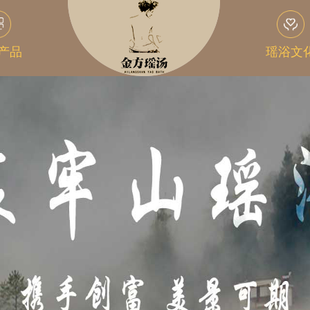
产品
瑶浴文