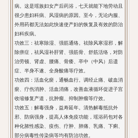
病。这是瑶族妇女产后药浴，七天就能下地劳动且
很少患妇科病、风湿病的原因。至今，无论内服、
外用药都无法如此快速使产妇的恢复及有效的防治
妇科疾病。
功效三：祛寒除湿、强筋通络。祛除风寒湿邪，解
除痹症，祛风湿补肝肾、强筋骨、舒筋活络，对防
治劳顿、肾虚、腰痛、骨痿、卒中（中风）后遗
症、半身不遂、全身酸痛等疗效。
功效四：活血化瘀，通畅血行。调经止痛、破血消
瘀、疗伤消肿、活血消痛，改善血液循环促进子宫
收缩修复产道，抗肿瘤、抑制肿瘤等疗效。
功效五：解毒强身，益寿延年。清热解毒抵抗外
邪、防病强身，提高人体免疫功能，瑶浴药包对各
种化脓性感染、疫伤、疗肿、肺痛、乳痛、下痢、
部分病毒性传染病等均有防治功效。