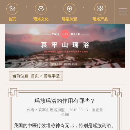
/
/
/
首页
瑶浴文化
瑶浴加盟
瑶浴产品
当前位置:
首页
>
管理学堂
瑶族瑶浴的作用有哪些？
作者：哀牢山瑶浴加盟 2019-03-13 浏览量：
4106
我国的中医疗效堪称神奇无比，特别是瑶族药浴。