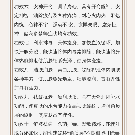
功效六：安神开窍，调节身心。具有开窍醒神、安
定神智、消除疲劳及各种疼痛，对心火内热、邪热
内扰、心神不宁、躁动不 安、惊悸失眠、虚烦怔
祌、健忘多梦等症状均有功效。
功效七：利水排毒，美体瘦身。加快血液循环、加
快汗腺分泌，能快速将体内毒素排除，能快速将身
体热能排泄使肌肤细腻光泽，使身体变瘦。
功效八：洁肤润肤，美白肌肤。祛除排泄体内肌肤
各种毒素，使肌肤容光焕发、细腻滋润、富有弹性
并具有活力。
功效九：祛皱抗老，滋润肤质。具有天然润湿补水
功能，使皮肤的水合能力提高祛除皱纹，增强角质
层的滋润，使皮肤富有弹性。
功效十：解裱祛病，杀菌排毒。发散裱邪，能使汗
腺分泌加快，能快速破坏“角质层”不良细胞排除毒