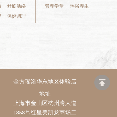
脂
舒筋活络
管理学堂
瑶浴养生
痒
保健调理
金方瑶浴华东地区体验店
地址
上海市金山区杭州湾大道
1858号红星美凯龙商场二