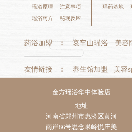
瑶浴原理
注意事项
瑶药基地
瑶浴药方
秘现反应
药浴加盟
：
哀牢山瑶浴
美容
友情链接
：
养生馆加盟
美容s
金方瑶浴华中体验店
地址
河南省郑州市惠济区黄河
南岸86号思念果岭悦庄美