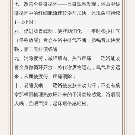
七、改善全身微循环——显微观察发现，浴后甲皱
微循环中的红细胞流速较浴前加快，此现象可持续
1—2小时；
八、促进肠胃蠕动，健脾助消化——平时很少排气
（俗称放屁）者会在浴中排气不断，肠鸣音加快变
强，第二天排便畅通；
九、消除疲劳，减轻肌肉、关节疼痛——瑶浴能改
善全身微循环开放，将代谢废物运走，氧气养分运
来，从而使疲劳、疼痛消除；
十、易睡安眠——
瑶浴
使皮肤主动出汗，不会有桑
拿那样因物理热效应带来的干渴烦燥感觉。浴后易
入眠，且眠而深，起床后倍感轻松。