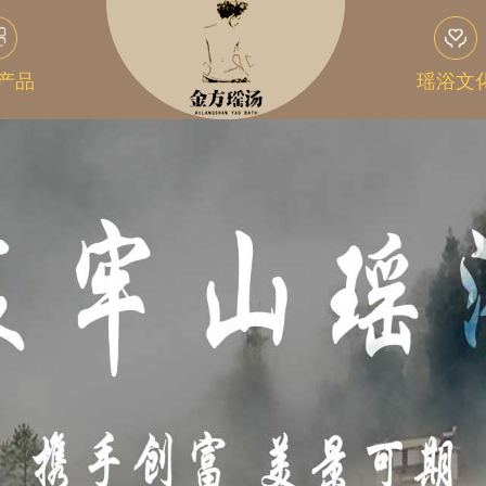
产品
瑶浴文