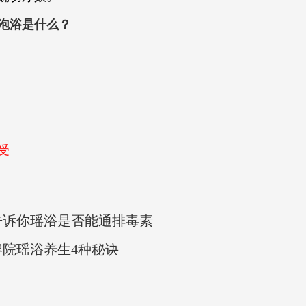
泡浴是什么？
受
告诉你瑶浴是否能通排毒素
院瑶浴养生4种秘诀