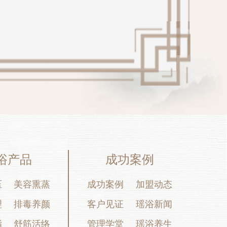
浴产品
成功案例
压
美容熏蒸
成功案例
加盟动态
理
排毒养颜
客户见证
瑶浴新闻
脂
舒筋活络
管理学堂
瑶浴养生