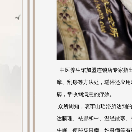
中医养生馆加盟连锁店专家指出
摩、刮痧等方法处，瑶浴还应用
病，常收到满意的疗效。
众所周知，哀牢山瑶浴所达到的
达腠理、祛邪和中、温经散寒、
失眠、便秘肠胃病、妇科病等有