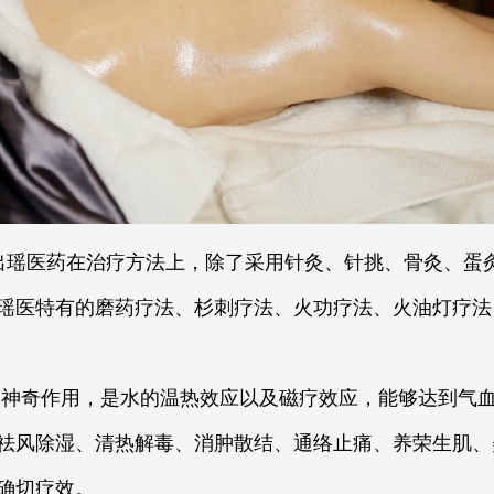
瑶医药在治疗方法上，除了采用针灸、针挑、骨灸、蛋
瑶医特有的磨药疗法、杉刺疗法、火功疗法、火油灯疗法
神奇作用，是水的温热效应以及磁疗效应，能够达到气
祛风除湿、清热解毒、消肿散结、通络止痛、养荣生肌、
确切疗效。