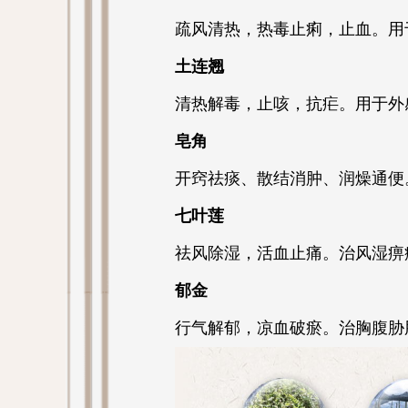
疏风清热，热毒止痢，止血。用
土连翘
清热解毒，止咳，抗疟。用于外
皂角
开窍祛痰、散结消肿、润燥通便
七叶莲
祛风除湿，活血止痛。治风湿痹
郁金
行气解郁，凉血破瘀。治胸腹胁