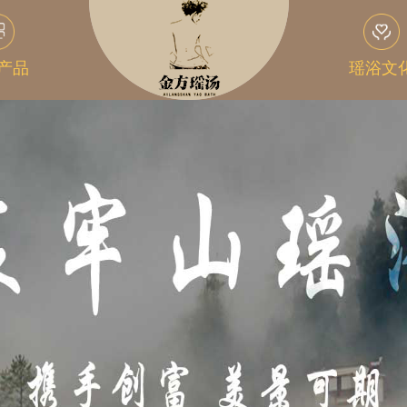
产品
瑶浴文