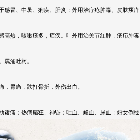
于感冒、中暑、痢疾、肝炎；外用治疗疮肿毒、皮肤瘙痒
感高热，咳嗽痰多，疟疾。叶外用治关节红肿，疮疖肿毒
。属涌吐药。
痛，胃痛，跌打骨折，外伤出血。
肋诸痛；热病癫狂、神昏；吐血、衄血、尿血；妇女倒经