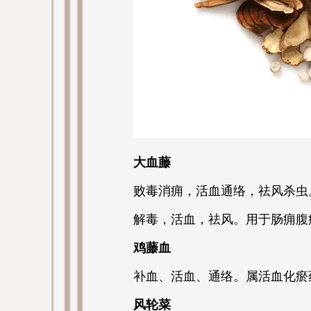
大血藤
败毒消痈，活血通络，祛风杀虫
解毒，活血，祛风。用于肠痈腹
鸡藤血
补血、活血、通络。属活血化瘀
风轮菜