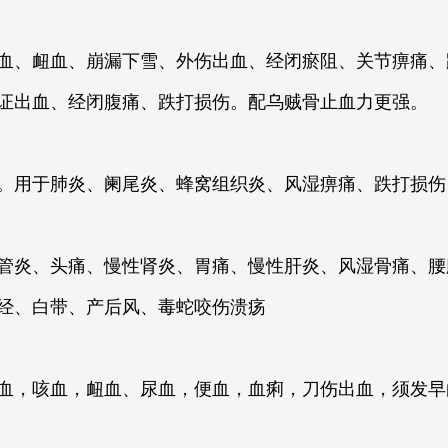
血、衄血、崩漏下雪、外伤出血、经闭瘀阻、关节痹痛、
证出血、经闭腹痛、跌打损伤。配乌贼骨止血力更强。
。用于肺炎、阑尾炎、蜂窝组织炎、风湿痹痛、跌打损伤
管炎、头痛、慢性肾炎、胃痛、慢性肝炎、风湿骨痛、腰
经、白带、产后风、毒蛇咬伤溃疡
血，咳血，衄血、尿血，便血，血痢，刀伤出血，须发早