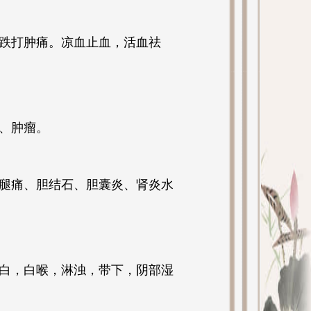
跌打肿痛。凉血止血，活血祛
、肿瘤。
腿痛、胆结石、胆囊炎、肾炎水
白，白喉，淋浊，带下，阴部湿