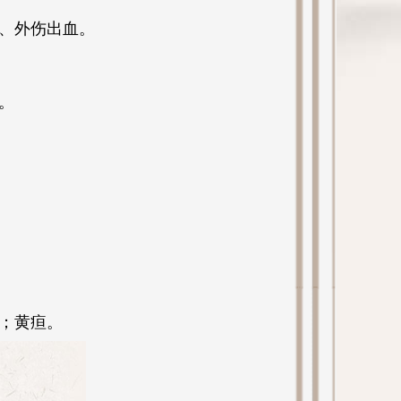
、外伤出血。
。
；黄疸。