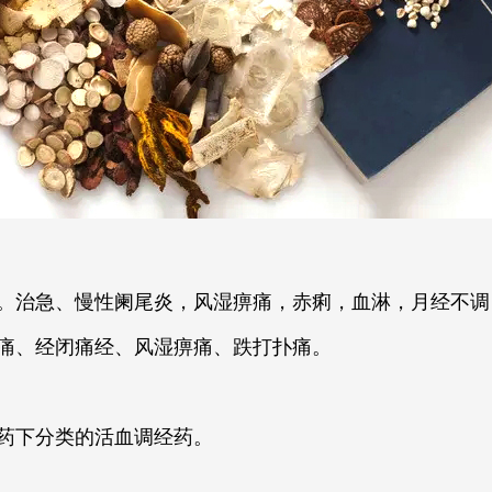
。治急、慢性阑尾炎，风湿痹痛，赤痢，血淋，月经不调
痛、经闭痛经、风湿痹痛、跌打扑痛。
药下分类的活血调经药。