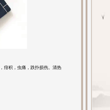
，疳积，虫痛，跌扑损伤。清热