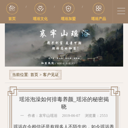
/
/
/
首页
瑶浴文化
瑶浴加盟
瑶浴产品
当前位置:
首页
>
客户见证
瑶浴泡澡如何排毒养颜_瑶浴的秘密揭
晓
一 作者：哀牢山瑶浴 2019-06-07 浏览量：2553
瑶浴在今相信还是有很多人不陌生的，如今瑶浴养