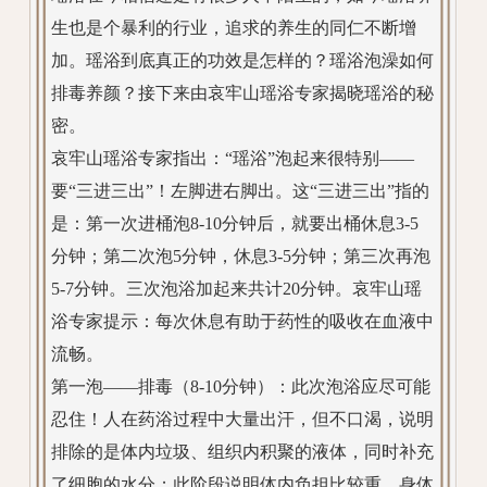
生也是个暴利的行业，追求的养生的同仁不断增
加。瑶浴到底真正的功效是怎样的？瑶浴泡澡如何
排毒养颜？接下来由哀牢山瑶浴专家揭晓瑶浴的秘
密。
哀牢山瑶浴专家指出：“瑶浴”泡起来很特别——
要“三进三出”！左脚进右脚出。这“三进三出”指的
是：第一次进桶泡8-10分钟后，就要出桶休息3-5
分钟；第二次泡5分钟，休息3-5分钟；第三次再泡
5-7分钟。三次泡浴加起来共计20分钟。哀牢山瑶
浴专家提示：每次休息有助于药性的吸收在血液中
流畅。
第一泡——排毒（8-10分钟）：此次泡浴应尽可能
忍住！人在药浴过程中大量出汗，但不口渴，说明
排除的是体内垃圾、组织内积聚的液体，同时补充
了细胞的水分；此阶段说明体内负担比较重，身体