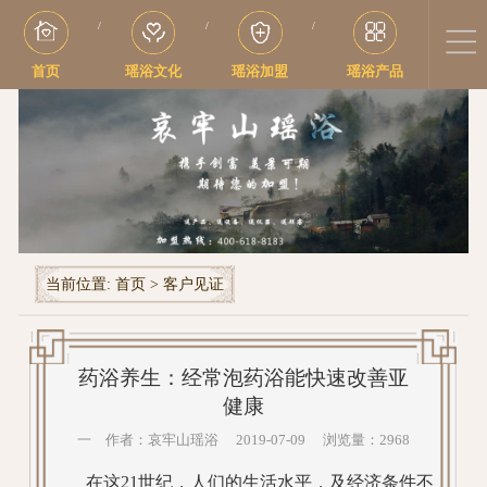
/
/
/
首页
瑶浴文化
瑶浴加盟
瑶浴产品
当前位置:
首页
>
客户见证
药浴养生：经常泡药浴能快速改善亚
健康
一 作者：哀牢山瑶浴 2019-07-09 浏览量：2968
在这21世纪，人们的生活水平，及经济条件不