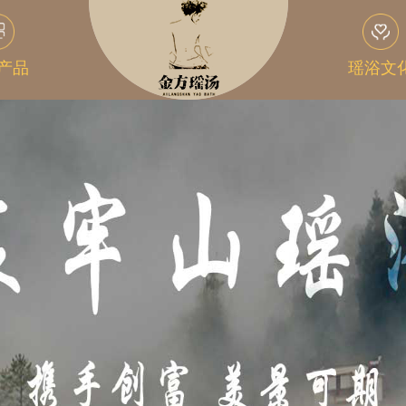
产品
瑶浴文