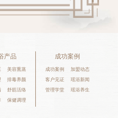
浴产品
成功案例
压
美容熏蒸
成功案例
加盟动态
理
排毒养颜
客户见证
瑶浴新闻
脂
舒筋活络
管理学堂
瑶浴养生
痒
保健调理