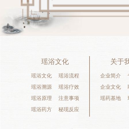
瑶浴文化
关于
瑶浴文化
瑶浴流程
企业简介
瑶浴溯源
瑶浴疗效
企业文化
瑶浴原理
注意事项
瑶药基地
瑶浴药方
秘现反应