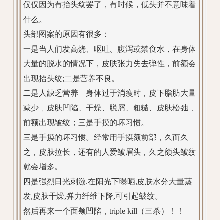
仅仅因为有抬头纹罢了，有时候，低头并不意味着
什么。
头部图案的原因有很多：
一是当人们发高烧、呕吐、腹泻或禁食水，在身体
大量的脱水的情况下，皮肤张力失去弹性，前额会
出现抬头纹;二是营养不良。
二是人缺乏营养，身体过于消瘦时，皮下脂肪大量
减少，皮肤凹陷、干燥、脱屑、粗糙、皮肤松弛，
前额出现皱纹；三是手摸的坏习惯。
三是手摸的坏习惯。经常用手摸额前部，久而久
之，皮肤拉长，还有的人爱皱眉头，久之额头皱纹
就会增多。
四是强烈日光刺激.在阳光下曝晒,皮肤水分大量蒸
发,皮肤干燥,弹力纤维下降,可引起皱纹。
然后再来一个面颊凹陷，triple kill（三杀）！！