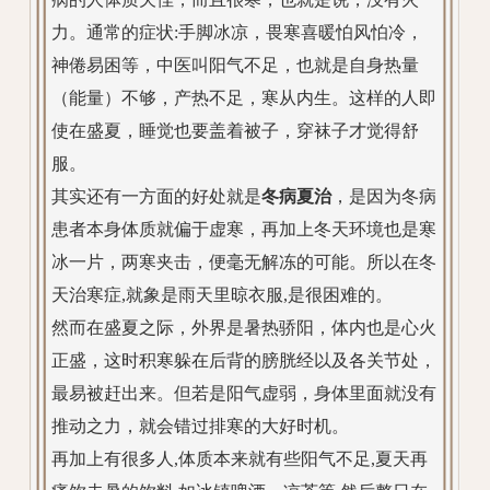
力。通常的症状:手脚冰凉，畏寒喜暖怕风怕冷，
神倦易困等，中医叫阳气不足，也就是自身热量
（能量）不够，产热不足，寒从内生。这样的人即
使在盛夏，睡觉也要盖着被子，穿袜子才觉得舒
服。
其实还有一方面的好处就是
冬病夏治
，是因为冬病
患者本身体质就偏于虚寒，再加上冬天环境也是寒
冰一片，两寒夹击，便毫无解冻的可能。所以在冬
天治寒症,就象是雨天里晾衣服,是很困难的。
然而在盛夏之际，外界是暑热骄阳，体内也是心火
正盛，这时积寒躲在后背的膀胱经以及各关节处，
最易被赶出来。但若是阳气虚弱，身体里面就没有
推动之力，就会错过排寒的大好时机。
再加上有很多人,体质本来就有些阳气不足,夏天再