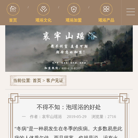
/
/
/
首页
瑶浴文化
瑶浴加盟
瑶浴产品
当前位置:
首页
>
客户见证
不得不知：泡瑶浴的好处
一 作者：哀牢山瑶浴 2019-05-29 浏览量：2716
“冬病”是一种易发生在冬季的疾病。大多数易患此
病的人体质欠佳，而且很寒，也就是说，没有火