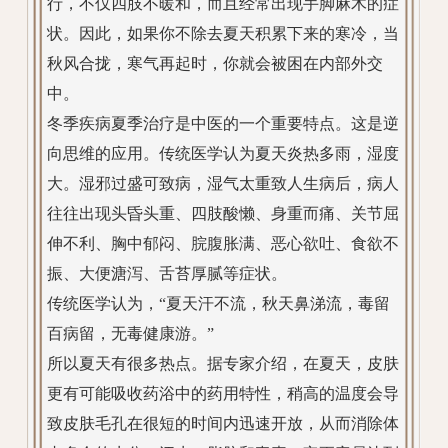
行，不仅四肢不暖和，而且经常出现手脚麻木的症
状。因此，如果你不除去夏天积累下来的寒冷，当
秋风合拢，寒气再起时，你就会被困在内部外交
中。
冬季疾病夏季治疗是中医的一个重要特点。这是逆
向思维的应用。传统医学认为夏天炎热多雨，湿度
大。湿邪过盛可致病，湿气太重致人生病后，病人
往往出现头昏头重、四肢酸懒、身重而痛、关节屈
伸不利、胸中郁闷、脘腹胀满、恶心欲吐、食欲不
振、大便溏泻、舌苔厚腻等症状。
传统医学认为，“夏天汗不流，秋天鼻涕流，毒留
百病留，无毒健康游。”
所以夏天有很多热点。据专家介绍，在夏天，皮肤
更有可能吸收药浴中的药用特性，稍高的温度会导
致皮肤毛孔在很短的时间内迅速开放，从而消除体