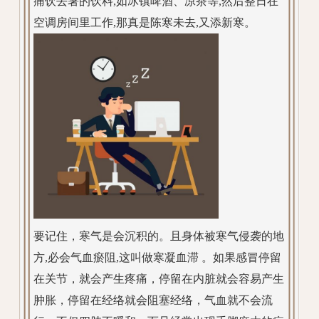
痛饮去暑的饮料,如冰镇啤酒、凉茶等,然后整日在
空调房间里工作,那真是陈寒未去,又添新寒。
要记住，寒气是会沉积的。且身体被寒气侵袭的地
方,必会气血瘀阻,这叫做寒凝血滞 。如果感冒停留
在关节，就会产生疼痛，停留在内脏就会容易产生
肿胀，停留在经络就会阻塞经络，气血就不会流