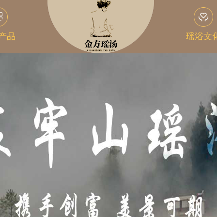
产品
瑶浴文