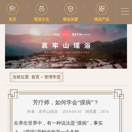
/
/
/
首页
瑶浴文化
瑶浴加盟
瑶浴产品
当前位置:
首页
>
管理学堂
芳疗师，如何学会“摸病”？
作者：哀牢山瑶浴 2019-04-10 浏览量：2874
在养生世界中，有一种说法是“摸病”，事实
上，“摸病”是触诊的另一个名称。