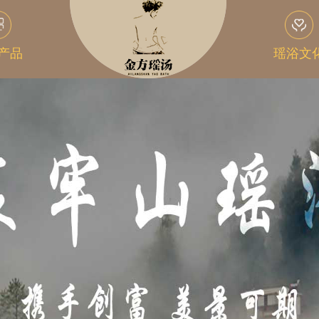
产品
瑶浴文