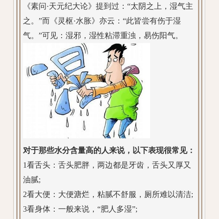
《素问·天元纪大论》提到过：“太阴之上，湿气主
之。”而《灵枢·水胀》亦云：“此皆尝有伤于湿
气。”可见：湿邪，湿性粘滞重浊，易伤阳气。
对于那些水分含量高的人来说，以下表现很常见：
1看舌头：舌头肥胖，两边都是牙齿，舌头又厚又
油腻;
2看大便：大便溏烂，粘腻不舒服，厕所难以清洁;
3看身体：一般来说，“肥人多湿”;