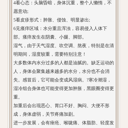
4看心态：头脑昏暗，身体沉重，整个人懒惰，不
愿意动;
5看皮疹形式：肿胀、侵蚀、明显渗出;
6见瘙痒区域：水分重且浑浊，容易侵入人体下
部。瘙痒发生在阴囊、小腿、脚部。
湿气，由于天气湿度、吹空调、熬夜，特别是在清
明期间，湿度较重，需要特别注意！
大多数体内水分过多的人都是油腻的。缺乏运动的
人，身体会聚集越来越多的水分，水分也不会消
失。感冒后，它可能会变成风湿病。?寒冷潮湿，
湿冷组合身体也可能变得更加肿胀，黑眼圈变得更
重。
加重后会出现恶心、胃口不好、胸闷、大便不形
成，身体虚弱，关节疼痛加剧。
进一步发展，会有痤疮、喉咙痛、体脂肪、轻度发