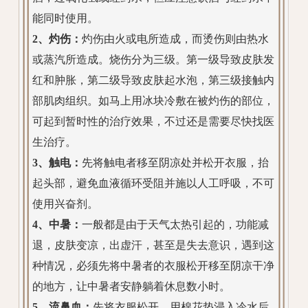
能同时使用。
2、灼伤：
灼伤由火或电所造成，而烫伤则由热水
或蒸汽所造成。烧伤分为三级。第一级导致皮肤发
红和肿胀，第二级导致皮肤起水泡，第三级接触内
部肌肉组织。如马上用冰块冷敷在被灼伤的部位，
可起到暂时性的治疗效果，不过还是需要尽快找医
生治疗。
3、触电：
先将触电者移至阴凉处并松开衣服，抬
起头部，避免血液循环受阻并施以人工呼吸，不可
使用兴奋剂。
4、中暑：
一般都是由于天气太热引起的，功能减
退，皮肤变凉，出虚汗，甚至是失去意识，遇到这
种情况，必须先将中暑者的衣服松开移至阴凉干净
的地方，让中暑者安静躺着休息数小时。
5、流鼻血：
先将衣服松开，用棉花垫浸入冷水后