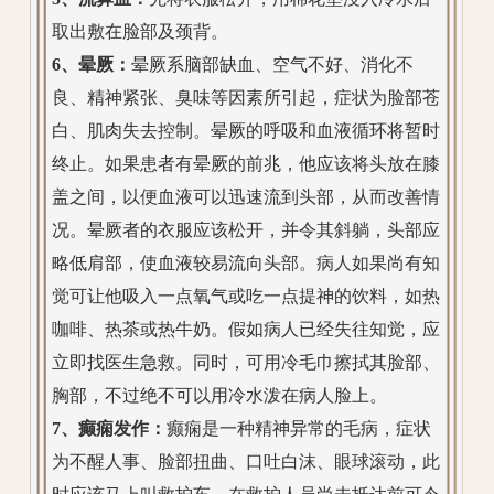
取出敷在脸部及颈背。
6、晕厥：
晕厥系脑部缺血、空气不好、消化不
良、精神紧张、臭味等因素所引起，症状为脸部苍
白、肌肉失去控制。晕厥的呼吸和血液循环将暂时
终止。如果患者有晕厥的前兆，他应该将头放在膝
盖之间，以便血液可以迅速流到头部，从而改善情
况。晕厥者的衣服应该松开，并令其斜躺，头部应
略低肩部，使血液较易流向头部。病人如果尚有知
觉可让他吸入一点氧气或吃一点提神的饮料，如热
咖啡、热茶或热牛奶。假如病人已经失往知觉，应
立即找医生急救。同时，可用冷毛巾擦拭其脸部、
胸部，不过绝不可以用冷水泼在病人脸上。
7、癫痫发作：
癫痫是一种精神异常的毛病，症状
为不醒人事、脸部扭曲、口吐白沫、眼球滚动，此