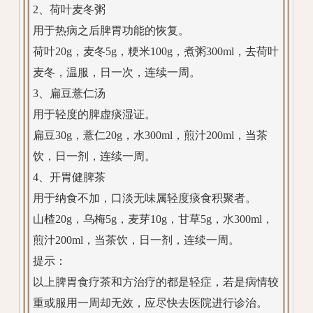
2、荷叶麦冬粥
用于热病之后脾胃功能的恢复。
荷叶20g，麦冬5g，粳米100g，煮粥300ml，去荷叶
麦冬，温服，日一次，连续一周。
3、扁豆薏仁汤
用于轻度的脾虚痰湿证。
扁豆30g，薏仁20g，水300ml，煎汁200ml，当茶
饮，日一剂，连续一周。
4、开胃健脾茶
用于纳食不加，口淡无味属轻度痰食积聚者。
山楂20g，乌梅5g，麦芽10g，甘草5g，水300ml，
煎汁200ml，当茶饮，日一剂，连续一周。
提示：
以上脾胃食疗茶和方治疗的都是轻症，若是病情较
重或服用一周却无效，应尽快去医院进行诊治。