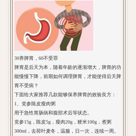
30养脾胃，60不受罪
脾胃是后天为本，随着年龄的逐渐增大，脾胃的功
能慢慢下降，前期如何调理脾胃，才能使得后天脾
胃不受病？
下面给大家推荐几款能够保养脾胃的效验良方：
1、党参陈皮瘦肉粥
用于急性胃肠病和腹部术后等状态。
党参15g，陈皮5g，瘦肉20g，粳米100g，煮粥
300ml，去荷叶麦冬，温服，日一次，连续一周。