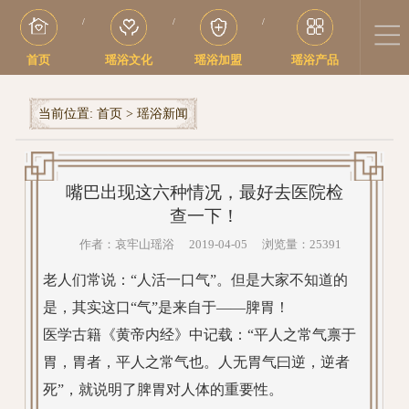
/
/
/
首页
瑶浴文化
瑶浴加盟
瑶浴产品
当前位置:
首页
>
瑶浴新闻
嘴巴出现这六种情况，最好去医院检
查一下！
作者：哀牢山瑶浴 2019-04-05 浏览量：25391
老人们常说：“人活一口气”。但是大家不知道的
是，其实这口“气”是来自于——脾胃！
医学古籍《黄帝内经》中记载：“平人之常气禀于
胃，胃者，平人之常气也。人无胃气曰逆，逆者
死”，就说明了脾胃对人体的重要性。