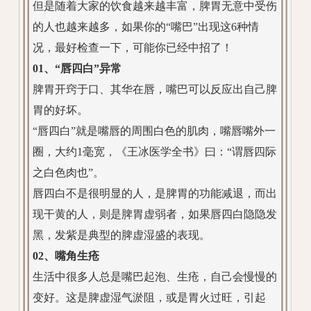
但是随着大家的饮食越来越丰富，脾胃无意中受伤
的人也越来越多，如果你的“嘴巴”出现这6种情
况，最好检查一下，可能你已经中招了！
01、“唇四白”异常
脾胃开窍于口、其华在唇，嘴巴可以反应出自己脾
胃的好坏。
“唇四白”就是嘴唇的周围白色的肌肉，嘴唇嘴外一
圈，大约1毫宽，《王冰医学全书》曰：“谓唇四际
之白色肉也”。
唇四白不是很明显的人，是脾胃的功能减退，而出
现干黄的人，则是脾胃虚弱者，如果唇四白隐隐发
黑，发紫是典型的脾虚湿盛的表现。
02、嘴角生疮
生活中很多人总是嘴巴起泡、生疮，自己会慢慢的
变好。这是脾虚湿气淤阻，或是胃火过旺，引起