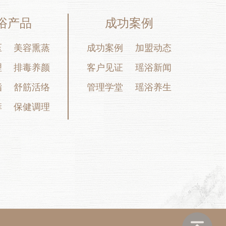
浴产品
成功案例
压
美容熏蒸
成功案例
加盟动态
理
排毒养颜
客户见证
瑶浴新闻
脂
舒筋活络
管理学堂
瑶浴养生
痒
保健调理