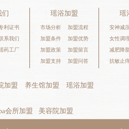
我们
瑶浴加盟
瑶
专利证书
市场分析
加盟流程
安神减
联系我们
加盟条件
加盟优势
女性调
瑶药工厂
加盟政策
加盟留言
减肥降
加盟支持
加盟问答
抗敏止
院加盟
养生馆加盟
瑶浴加盟
pa会所加盟
美容院加盟