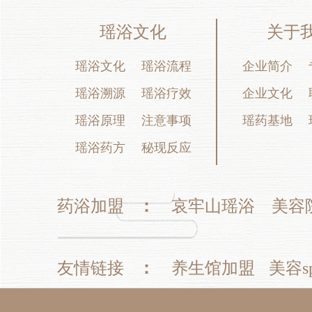
瑶浴文化
关于
瑶浴文化
瑶浴流程
企业简介
瑶浴溯源
瑶浴疗效
企业文化
瑶浴原理
注意事项
瑶药基地
瑶浴药方
秘现反应
药浴加盟
：
哀牢山瑶浴
美容
友情链接
：
养生馆加盟
美容s