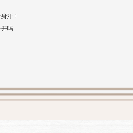
一身汗！
合开吗