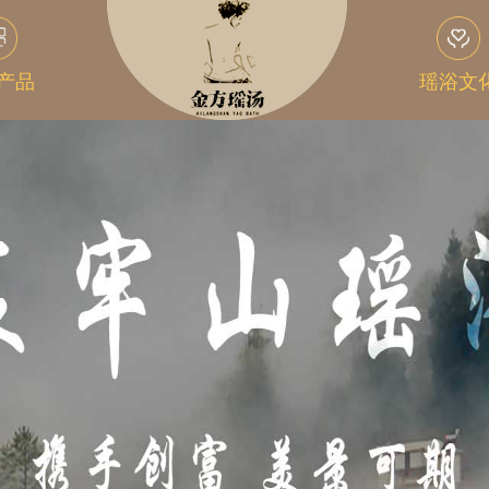
产品
瑶浴文